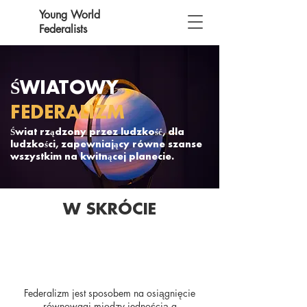
Young World
Federalists
ŚWIATOWY
FEDERALIZM
Świat rządzony przez ludzkość, dla
ludzkości, zapewniający równe szanse
wszystkim na kwitnącej planecie.
W SKRÓCIE
Federalizm jest sposobem na osiągnięcie
równowagi między jednością a