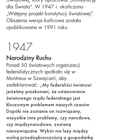
dla Świata”. W 1947 r. ukończono
„Wstępny projekt konstytucji światowej”.
Obszerna wersja końcowa została
opublikowana w 1991 roku.
1947
Narodziny Ruchu
Ponad 50 światowych organizacji
federalistycznych spotkało się w
Montreux w Szwajcarii, aby
zadeklarować: „
My federaliści światowi
jesteśmy przekonani, że ustanowienie
światowego rządu federalnego jest
kluczowym problemem naszych czasów.
Dopóki nie zostanie on rozwiązany,
wszystkie inne problemy, czy narodowe,
czy międzynarodowe, zostaną
nierozwiązane. Wybór nie leży między
wolną przedsiębiorczością a gospodarką