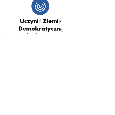
Uczynić Ziemię
Demokratyczną
Stworzyć demokratyczną światową
federację uprawnioną do służenia
wspólnemu interesowi ludzkości.
Znieść Wojnę
Rozstrzygać spory i budować pokój
na świecie, opierając stosunki
międzynarodowe na obowiązującym
prawie światowym.