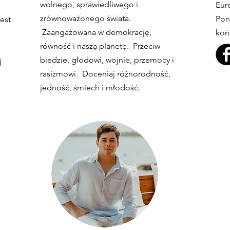
wolnego, sprawiedliwego i
Eur
zrównoważonego świata.
Pon
est
Zaangażowana w demokrację,
koń
równość i naszą planetę. Przeciw
biedzie, głodowi, wojnie, przemocy i
j
rasizmowi. Doceniaj różnorodność,
jedność, śmiech i młodość.