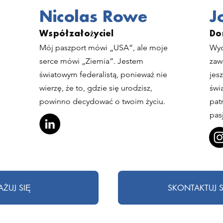
Nicolas Rowe
J
Współzałożyciel
Do
Mój paszport mówi „USA”, ale moje
Wyc
serce mówi „Ziemia”. Jestem
zaw
światowym federalistą, ponieważ nie
jes
wierzę, że to, gdzie się urodzisz,
świ
powinno decydować o twoim życiu.
pat
pas
ŻUJ SIĘ
SKONTAKTUJ S