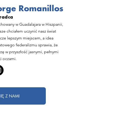
orge Romanillos
radca
howany w Guadalajara w Hiszpanii,
sze chciałem uczynić nasz świat
zcze lepszym miejscem, a idea
atowego federalizmu sprawia, że
rzę w przyszłość jasnymi, pełnymi
ji oczami.
IĘ Z NAMI