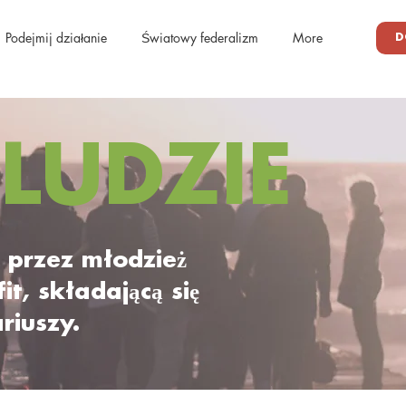
Podejmij działanie
Światowy federalizm
More
D
LUDZIE
 przez młodzież
it, składającą się
riuszy.