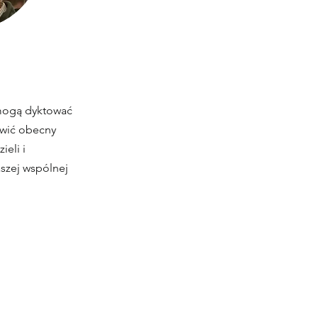
e mogą dyktować
awić obecny
ieli i
szej wspólnej