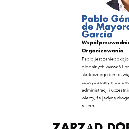
Pablo Gó
de Mayor
García
Współprzewodnic
Organizowania
Pablo jest zaniepokojo
globalnych wyzwań i 
skutecznego ich rozwi
zdecydowanym obroń
administracji i uczestn
wierzy, że jedyną drog
razem.
ZARZĄD
DO