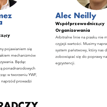
mez
Alec Neilly
a
Współprzewodniczący
Organizowania
zący
Arbitralne linie na piasku ni
czyjejś wartości. Musimy napr
ny pojawianiem się
system państwowy, który nas dz
brakiem mechanizmów
zobowiązać się do poprawy na
ązywania. Będąc
egzystencji.
cą ponadnarodowych
icząc w tworzeniu YWF,
a naprzód prowadzi
RADCZY
.