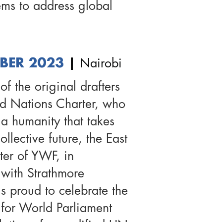
ems to address global
.
Nairobi
BER 2023
|
 of the original drafters
ed Nations Charter, who
 a humanity that takes
collective future, the East
ter of YWF,
in
 with Strathmore
is proud to celebrate the
for World Parliament