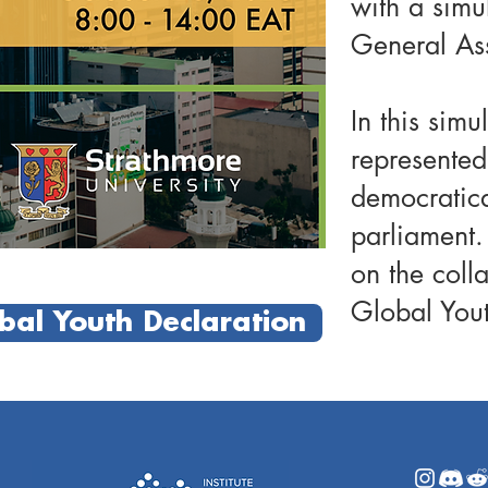
with a simu
General As
In this simu
represented
democratica
parliament.
on the coll
Global Yout
al Youth Declaration