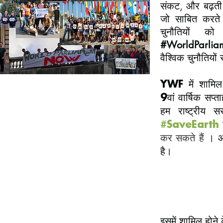
संकट, और बढ़ती 
जो साबित करते 
चुनौतियों क
#WorldParli
वैश्विक चुनौतियों
YWF में शामिल 
9वां वार्षिक सप्त
हम राष्ट्रीय स
क
#SaveEarth
कर सकते हैं
। आ
है।
इसमें शामिल होने 