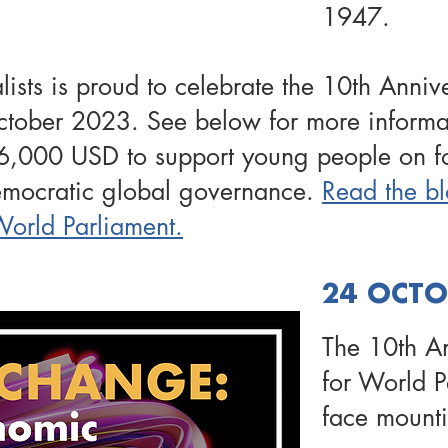
1947.
sts is proud to celebrate the 10th Anniv
ctober 2023. See below for more informat
6,000 USD to support young people on fo
democratic global governance.
Read the bl
orld Parliament.
24 OCTO
The 10th A
for World 
face mounti