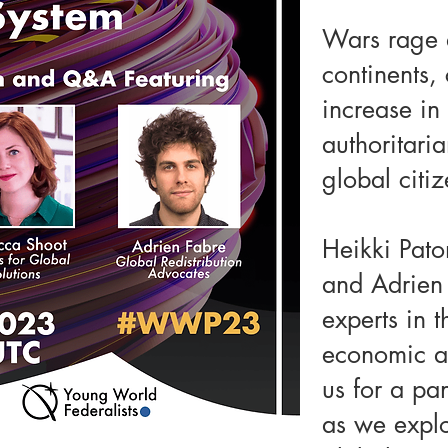
Wars rage 
continents,
increase in 
authoritari
global cit
Heikki Pat
and Adrien 
experts in t
economic an
us for a p
as we explo