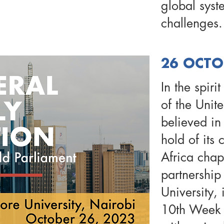
global syst
challenges
26 OCTO
In the spirit
of the Unit
believed in
hold of its 
Africa chap
partnership
University, 
10th Week 