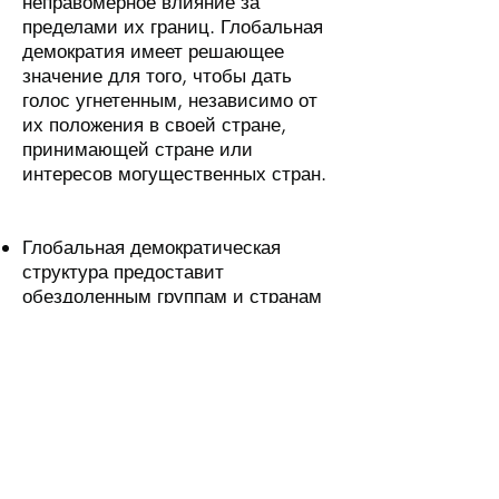
неправомерное влияние за
пределами их границ. Глобальная
демократия имеет решающее
значение для того, чтобы дать
голос угнетенным, независимо от
их положения в своей стране,
принимающей стране или
интересов могущественных стран.
Глобальная демократическая
структура предоставит
обездоленным группам и странам
возможность развиваться
независимо от экономически,
культурно и политически
доминирующих наций.
Демократическая всемирная
федерация превращает