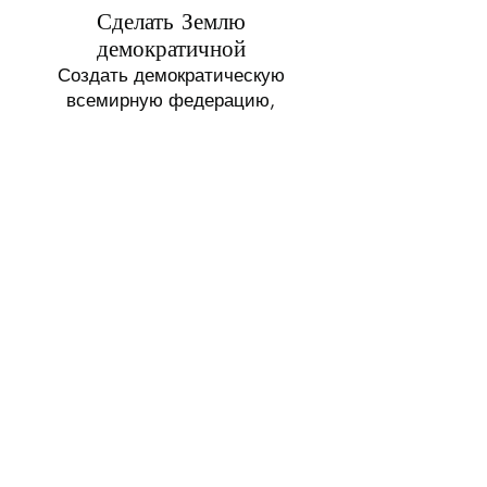
Сделать Землю
демократичной
Создать демократическую
всемирную федерацию,
наделенную полномочиями
служить общим интересам
человечества.
Отменить войну
Урегулирование споров и
построение мира во всем мире,
международные отношения
основанные на обязательном
международном праве.