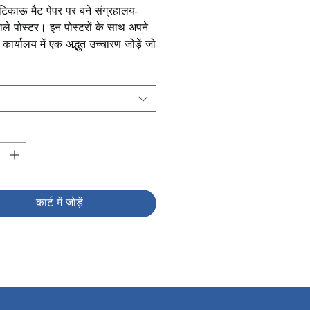
टिकाऊ मैट पेपर पर बने संग्रहालय-
वाले पोस्टर। इन पोस्टरों के साथ अपने 
ार्यालय में एक अद्भुत उच्चारण जोड़ें जो 
वातावरण को रोशन करने के लिए 
ैं।
ष²)
ष्टता: 94%
एसओ चमक: 104%
कार्ट में जोड़ें
 मुद्रण गुणवत्ता
 30 सेमी पोस्टर आकार A4 . हैं
उत्पाद जापान से प्राप्त किया गया