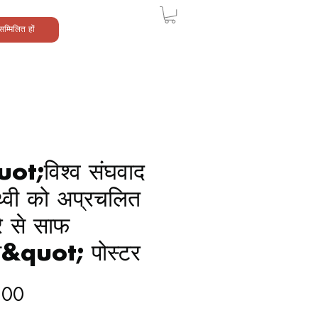
सम्मिलित हों
ot;विश्व संघवाद
ृथ्वी को अप्रचलित
े से साफ
ा&quot; पोस्टर
मूल्य
.00