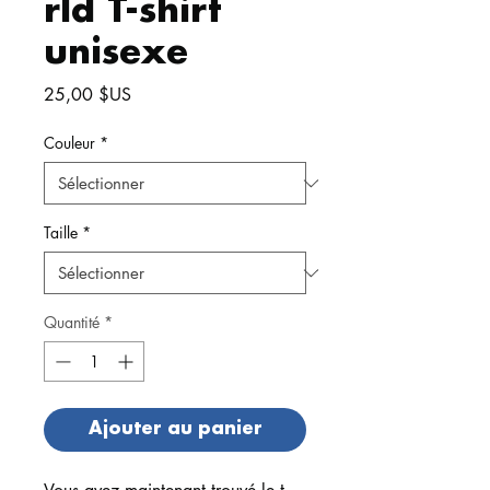
rld T-shirt
unisexe
Prix
25,00 $US
Couleur
*
Taille
*
Quantité
*
Ajouter au panier