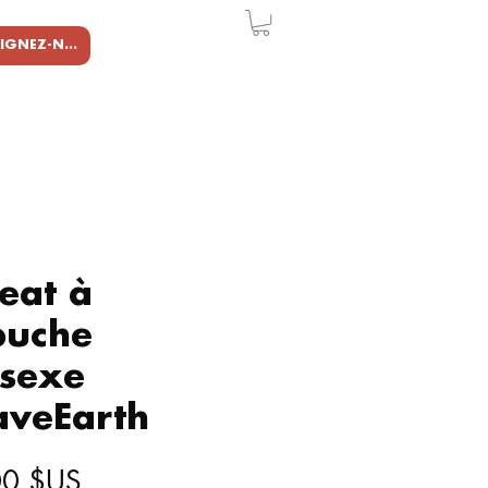
REJOIGNEZ-NOUS
eat à
puche
isexe
aveEarth
Prix
00 $US