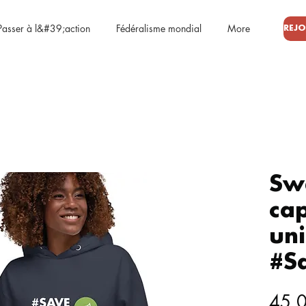
Passer à l&#39;action
Fédéralisme mondial
More
Sw
ca
un
#S
45,