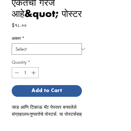
एकतेची गरज
आहे&quot; पोस्टर
Price
$१८.००
आकार
*
Quantity
*
Add to Cart
जाड आणि टिकाऊ मॅट पेपरवर बनवलेले 
संग्रहालय-गुणवत्तेचे पोस्टर्स. या पोस्टर्ससह 
तुमच्या खोलीत आणि कार्यालयात एक 
अप्रतिम उच्चारण जोडा जे कोणत्याही 