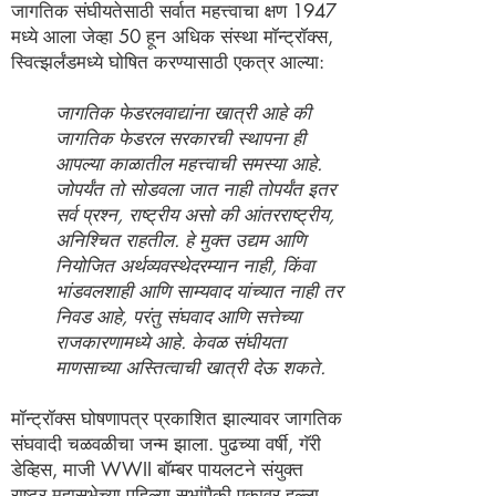
जागतिक संघीयतेसाठी सर्वात महत्त्वाचा क्षण 1947
मध्ये आला जेव्हा 50 हून अधिक संस्था मॉन्ट्रॉक्स,
स्वित्झर्लंडमध्ये घोषित करण्यासाठी एकत्र आल्या:
जागतिक फेडरलवाद्यांना खात्री आहे की
जागतिक फेडरल सरकारची स्थापना ही
आपल्या काळातील महत्त्वाची समस्या आहे.
जोपर्यंत तो सोडवला जात नाही तोपर्यंत इतर
सर्व प्रश्न, राष्ट्रीय असो की आंतरराष्ट्रीय,
अनिश्चित राहतील. हे मुक्त उद्यम आणि
नियोजित अर्थव्यवस्थेदरम्यान नाही, किंवा
भांडवलशाही आणि साम्यवाद यांच्यात नाही तर
निवड आहे, परंतु संघवाद आणि सत्तेच्या
राजकारणामध्ये आहे. केवळ संघीयता
माणसाच्या अस्तित्वाची खात्री देऊ शकते.
मॉन्ट्रॉक्स घोषणापत्र प्रकाशित झाल्यावर जागतिक
संघवादी चळवळीचा जन्म झाला. पुढच्या वर्षी, गॅरी
डेव्हिस, माजी WWII बॉम्बर पायलटने संयुक्त
राष्ट्र महासभेच्या पहिल्या सभांपैकी एकावर हल्ला