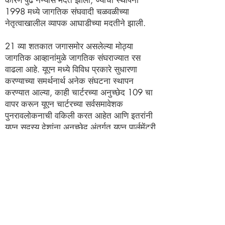
कारण पुढे नेण्यास मदत झाली, ज्याची स्थापना
1998 मध्ये जागतिक संघवादी चळवळीच्या
नेतृत्वाखालील व्यापक आघाडीच्या मदतीने झाली.
21 व्या शतकात जगासमोर असलेल्या मोठ्या
जागतिक आव्हानांमुळे जागतिक संघराज्यात रस
वाढला आहे. यूएन मध्ये विविध प्रकारे सुधारणा
करण्याच्या समर्थनार्थ अनेक संघटना स्थापन
करण्यात आल्या, काही चार्टरच्या अनुच्छेद 109 चा
वापर करून यूएन चार्टरच्या सर्वसमावेशक
पुनरावलोकनाची वकिली करत आहेत आणि इतरांनी
यूएन सदस्य देशांना अनुच्छेद अंतर्गत यूएन पार्लमेंटरी
असेंब्ली (यूएनपीए) ची सल्ला देण्याची मागणी केली.
यूएन चार्टरचे 22. UNPA साठी मोहिमेची स्थापना
2007 मध्ये झाली. संयुक्त राष्ट्रांचे माजी
सरचिटणीस बुट्रोस बुट्रोस-घाली यांनी सांगितले:
जागतिकीकरणाच्या लोकशाहीकरणाला
प्रोत्साहन देण्याची गरज आहे,
जागतिकीकरणापूर्वी राष्ट्रीय आणि