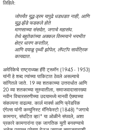
लिहिले:
जोपर्यंत युद्ध-ड्रम यापुढे धडधडत नाही, आणि
युद्ध-झेंडे फडकले होते
माणसाच्या संसदेत, जगाचे महासंघ.
तेथे बहुतेकांच्या अक्कल विस्मयाने भयभीत
क्षेत्र धारण करतील,
आणि दयाळू पृथ्वी झोपेल, लॅपटॉप सार्वत्रिक
कायद्यात.
अमेरिकेचे राष्ट्राध्यक्ष हॅरी ट्रूमॅन
(1945 - 1953)
यांनी हे शब्द त्यांच्या पाकिटात ठेवले असल्याचे
सांगितले जाते. 19 व्या शतकाच्या उत्तरार्धात आणि
20 व्या शतकाच्या सुरुवातीला, समाजवादासारख्या
नवीन विचारसरणीच्या उदयामध्ये मानवी ऐक्याच्या
संकल्पना वाढल्या. कार्ल मार्क्स आणि फ्रेडरिक
एंगेल्स यांनी कम्युनिस्ट मॅनिफेस्टो (1848) "जगाचे
कामगार, संघटित व्हा!" या ओळीने संपवले, अशा
प्रकारे कामगारांना एक जागतिक युती बनवण्याचे
अनेक प्रयत्न प्रेरणा देऊन जगाला समाजवादाशी