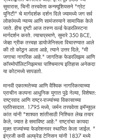
सुमारास, चिनी तत्त्ववेत्ता कन्फ्यूशियसने "ग्रेट
युनिटी" चे मार्गदर्शक दर्शन दिले ज्यामध्ये जग सर्व
लोकांमध्ये न्याय्य आणि सामंजस्याने सामायिक केले
जाते. हीच दृष्टी आज तरुण वर्ल्ड फेडरलिस्टना
मार्गदर्शन करते. त्याचप्रमाणे, सुमारे 350 BCE,
जेव्हा ग्रीक तत्त्वज्ञ डायोजेनिसला विचारण्यात आले
की तो कोठून आला आहे, त्याने उत्तर दिले, "मी
जगाचा नागरिक आहे." जागतिक फेडरलिझम आणि
कॉस्मोपॉलिटनिझमचा पाश्चिमात्य इतिहास अनेकदा
या कोटमध्ये सापडतो.
मानवी एकात्मतेच्या आणि वैश्विक नागरिकत्वाच्या
प्राचीन कल्पना आधुनिक युगात पुढे नेल्या, विशेषत:
राष्ट्रवाद आणि राष्ट्र-राज्यांच्या विकासाच्या
प्रतिसादात. 1795 मध्ये, जर्मन तत्त्ववेत्ता इमॅन्युएल
कांत यांनी "शाश्वत शांतीसाठी निश्चित लेख तयार
केले, ज्यात हे समाविष्ट आहे:" राष्ट्रांचा कायदा
मुक्त राज्यांच्या फेडरेशनवर स्थापित केला जाईल. "
इंग्रजी कवी अल्फ्रेड टेनिसन यांनी 1837 मध्ये