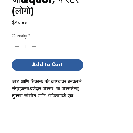
जा&quot; पोस्टर
(लोगो)
Price
$१८.००
Quantity
*
Add to Cart
जाड आणि टिकाऊ मॅट कागदावर बनवलेले
संग्रहालय-दर्जेदार पोस्टर. या पोस्टर्ससह
तुमच्या खोलीत आणि ऑफिसमध्ये एक
अद्भुत उच्चारण जोडा जे कोणत्याही
वातावरणाला उजळेल.
Thickness कागदाची जाडी: 10.3 मिलि
Weight कागदाचे वजन: 5.57 औंस/y²