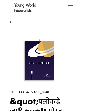
Young World
Federalists
SKU: 5FAA3A7B9320D_8948
&quot;पलीकडे