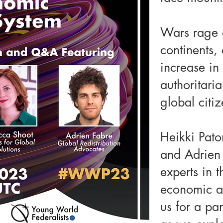
Wars rage 
continents,
increase in 
authoritari
global cit
Heikki Pat
and Adrien 
experts in t
economic an
us for a p