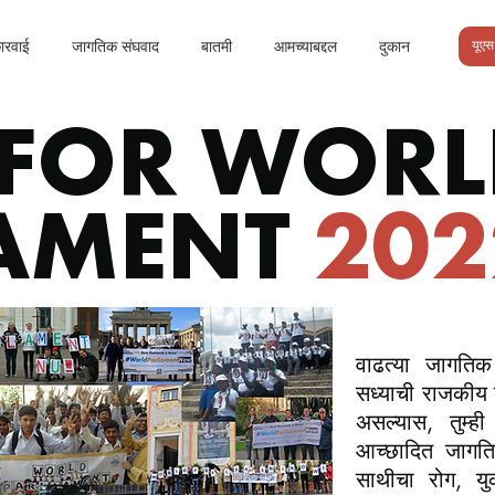
ारवाई
जागतिक संघवाद
बातमी
आमच्याबद्दल
दुकान
यूएस 
 FOR WORL
AMENT
202
वाढत्या जागतिक
सध्याची राजकीय व
असल्यास, तुम्
आच्छादित जागति
साथीचा रोग, य