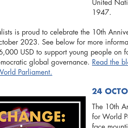
United Nat
1947.
sts is proud to celebrate the 10th Anniv
ctober 2023. See below for more informat
6,000 USD to support young people on fo
democratic global governance.
Read the bl
orld Parliament.
24 OCTO
The 10th A
for World 
face mounti