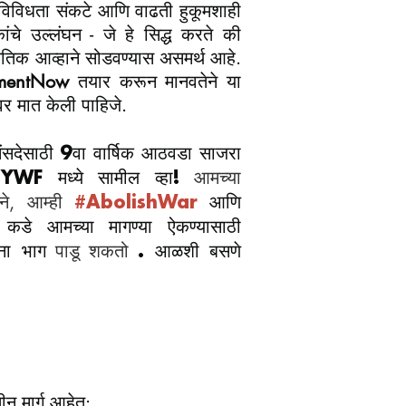
िविधता संकटे आणि वाढती हुकूमशाही
ंचे उल्लंघन - जे हे सिद्ध करते की
िक आव्हाने सोडवण्यास असमर्थ आहे.
amentNow
तयार करून मानवतेने या
र मात केली पाहिजे.
ंसदेसाठी 9वा वार्षिक आठवडा साजरा
आमच्या
WF मध्ये सामील व्हा!
ने, आम्ही
#AbolishWar
आणि
कडे आमच्या मागण्या ऐकण्यासाठी
पाडू शकतो
ंना भाग
. आळशी बसणे
.
तीन मार्ग आहेत: