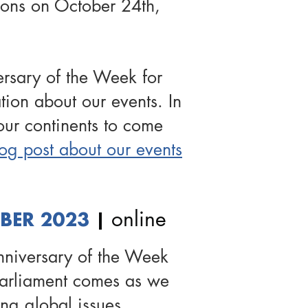
ions on October 24th,
ersary of the Week for
ion about our events. In
ur continents to come
og post about our events
online
BER 2023
|
nniversary of the Week
Parliament comes as we
ng global issues.