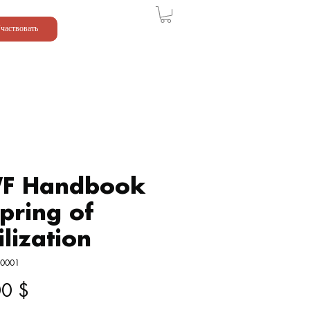
частвовать
F Handbook
pring of
ilization
 0001
Цена
00 $