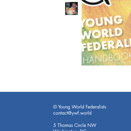
© Young World Federalists
contact@ywf.world
5 Thomas Circle NW