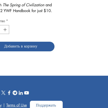
th
The Spring of Civilization
and
22 YWF Handbook for just $10.
тво
*
Добавить в корзину
cy
|
Terms of Use
Поддержать