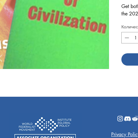
Get bo
the 20
Количес
Privacy Poli