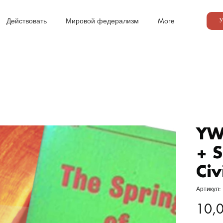
Действовать
Мировой федерализм
More
У
YW
+ S
Civ
Артикул:
10,