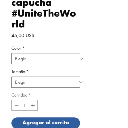
capucha
#UniteTheWo
rld
Precio
45,00 US$
Color
*
Tamaño
*
Cantidad
*
Agregar al carrito