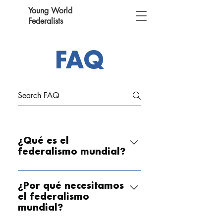
Young World
Federalists
FAQ
¿Qué es el
federalismo mundial?
El federalismo mundial es un
sistema en el que el gobierno local
¿Por qué necesitamos
se ocupa de los problemas locales,
el federalismo
mundial?
el gobierno nacional se ocupa de
los problemas nacionales y una