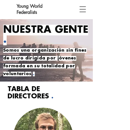
Young World
Federalists
NUESTRA GENTE
.
Somos una organización sin fines
de lucro dirigida por jóvenes
formada en su totalidad por
voluntarios
.
TABLA DE
DIRECTORES
.