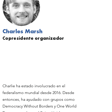
Charles Marsh
Copresidente organizador
Eston es un tipo realmente genial al que
le gusta escribir oraciones sobre sí mismo
debajo de bonitas imágenes de sí mismo.
Algunas personas llaman a Eston "el
bigote", pero en realidad solo una
persona.
Charlie ha estado involucrado en el
federalismo mundial desde 2016. Desde
entonces, ha ayudado con grupos como
Democracy Without Borders y One World