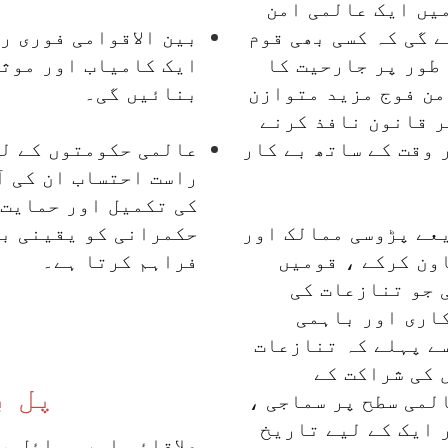
یں ایک عالمی امن
 گی کہ کسی بھی قوم
بین الاقوامی فوری ر
 طور پر جارحیت کا
ایک کامیاب اور موث
من فوج مزید متوازن
بنائیں گی۔
ر قانون نافذ کرنے
 وقت کے ساتھ بے کار
عالمی حکومتوں کے لی
راست احتساب ان کی آ
کی تکمیل اور حمایت 
عے پڑوسی ممالک اور
حکمرانی کو یقینی بن
ون کرکے ، قومیں
فراہم کرتا ہے۔
 جو تنازعات کی
اری اور باہمی
سے پہلے کہ تنازعات
 کی شراکت کے
پل ب
لمی سطح پر سماجی ،
 ایک کے لیے تاریخ
علاقائی اور وسائل پ