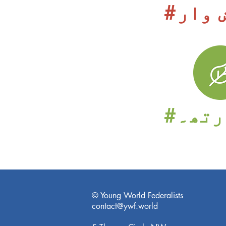
 وار
رتھ۔
© Young World Federalists
contact@ywf.world