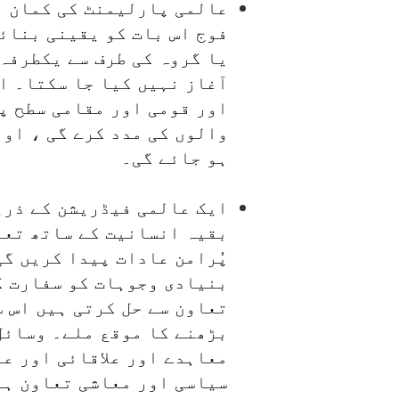
عالمی پارلیمنٹ کی کمان م
فوج اس بات کو یقینی بنائے
یا گروہ کی طرف سے یکطرفہ
آغاز نہیں کیا جا سکتا۔ ا
اور قومی اور مقامی سطح پ
والوں کی مدد کرے گی ، اور
ہو جائے گی۔
ایک عالمی فیڈریشن کے ذری
بقیہ انسانیت کے ساتھ تعا
پُرامن عادات پیدا کریں گی
بنیادی وجوہات کو سفارت ک
تعاون سے حل کرتی ہیں اس 
بڑھنے کا موقع ملے۔ وسائل
معاہدے اور علاقائی اور عا
سیاسی اور معاشی تعاون ہر