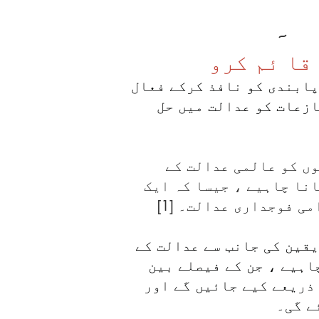
۔
قا ئم کرو
پابندی کو نافذ کرکے فعال
زعات کو عدالت میں حل
ں کو عالمی عدالت کے
انا چاہیے ، جیسا کہ ایک
ی فوجداری عدالت۔ [1]
قین کی جانب سے عدالت کے
اہیے ، جن کے فیصلے بین
 ذریعے کیے جائیں گے اور
ے گی۔