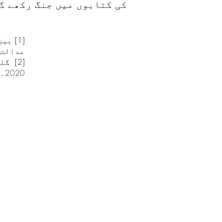
کی کتابوں میں جنگ رکھے گ
[1] ب
عدالت
[2]
گلو
2020۔