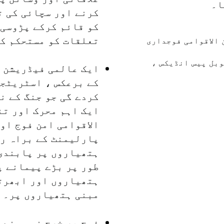
ا۔
کرنے اور سچائی کی ت
کو قائم کرکے پڑوسی
تعلقات کو مستحکم ک
ین الاقوامی فوجداری
بل پیس انڈیکس
،
ایک عالمی فیڈریشن 
کے برعکس ، اسٹریٹجک
کردے گی جو جنگ کے ن
ایک اہم محرک اور تن
الاقوامی امن فوج او
پارلیمنٹ کے براہ ر
ہتھیاروں پر پابندی 
طور پر بڑے پیمانے پ
ہتھیاروں اور ابھرت
مبنی ہتھیاروں پر۔
فوج پر خرچ نہ ہونے 