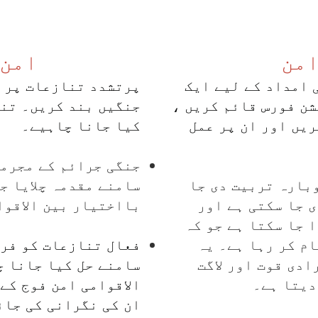
امن
امن 
 امداد کے لیے ایک
پرتشدد تنازعات پر 
شن فورس قائم کریں ،
جنگیں بند کریں۔ تنا
ریں اور ان پر عمل
کیا جانا چاہیے۔
جنگی جرائم کے مجرمو
بارہ تربیت دی جا
سامنے مقدمہ چلایا ج
 جا سکتی ہے اور
بااختیار بین الاقوام
 جا سکتا ہے جو کہ
م کر رہا ہے۔ یہ
فعال تنازعات کو فری
دی قوت اور لاگت
سامنے حل کیا جانا چ
دیتا ہے۔
الاقوامی امن فوج کے
ان کی نگرانی کی جائ