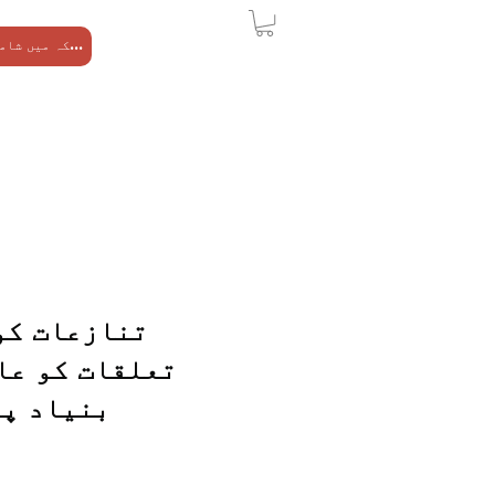
امریکہ میں شامل ہوں
تنازعات کو
تعلقات کو عا
بنیاد پر