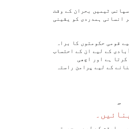
سپانس ٹیمیں بحران کے وقت
ر انسانی ہمدردی کو یقینی
ے قومی حکومتوں کا براہ
بادی کے لیے ان کے احتساب
کرتا ہے اور اچھی
انے کے لیے پرامن راستہ
۔
نائیں۔
ر مسابقت کے لیے سمجھوتہ