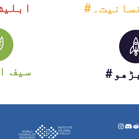
#ابلیش
نسانیت۔
#سیف ا
بڑھو