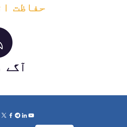
#حفاظت ا
#آگے 