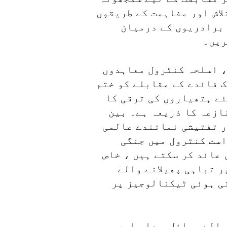
لاش اور مفاہمت کے طریقوں
 برادریوں کے درمیان
ریں۔
، اسلحہ کنٹرول معاہدوں
 فائدے کے مقابلے کو ختم
ئے ہتھیاروں کی ترقی کا
ازعہ کا ذریعہ ہے۔ بین
ر تفتیشی نمائندے عالمی
است کنٹرول میں جنگی
عائد کر سکتے ہیں ، خاص
ر تباہی پھیلانے والے
ی ہوئی ٹیکنالوجیز پر
والے وسائل ، علم اور