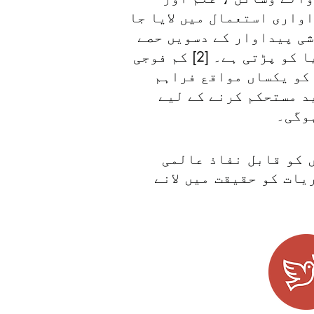
واری استعمال میں لایا جا
شی پیداوار کے دسویں حصے
پر تشدد کی قیمت دنیا کو پڑتی ہے۔ [2] کم فوجی
کو یکساں مواقع فراہم
د مستحکم کرنے کے لیے
وگی۔
 کو قابل نفاذ عالمی
ات کو حقیقت میں لانے