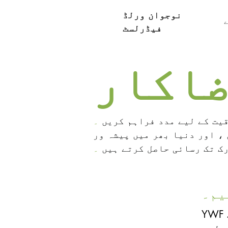
نوجوان ورلڈ
ے
فیڈرلسٹ
یت کے لیے مدد فراہم کریں
۔
، اور دنیا بھر میں پیشہ ور
رک تک رسائی حاصل کرتے ہیں
۔
یم۔
یم۔
YWF سوشل میڈیا اکاؤنٹس کو برقرار رکھنے ، مواد اپ لوڈ کرنے ، شراکت
YWF سوشل میڈیا اکاؤنٹس کو برقرار رکھنے ، مواد اپ لوڈ کرنے ،