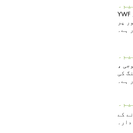
یم۔
YWF میں نئے ممبران ، رضاکاروں اور حامیوں کو بھرتی کرنے اور ان میں شامل
ر YWF
 ہے۔
یم۔
وجی ،
گ کی
 ہے۔
یم۔
ے کے
دار۔