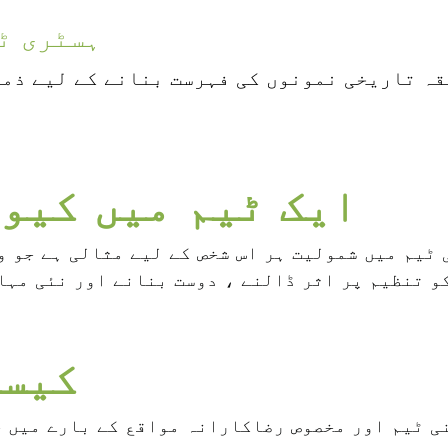
ہسٹری ٹ
ہ تاریخی نمونوں کی فہرست بنانے کے لیے ذمہ
ایک ٹیم میں کیو
ٹیم میں شمولیت ہر اس شخص کے لیے مثالی ہے جو واجب الادا ممبر
و تنظیم پر اثر ڈالنے ، دوست بنانے اور نئی مہا
کیسے
نی ٹیم اور مخصوص رضاکارانہ مواقع کے بارے میں 