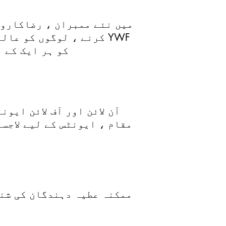
کرنے ، لوگوں کو عالمی
کو ہر ایک کے 
آن لائن اور آف لائن ایو
مقام ، ایونٹس کے لیے لاجس
ممکنہ عطیہ دہندگان کی شنا