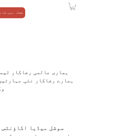
امریکہ میں شامل ہوں
ہماری عالمی رضاکار ٹیمی
ہمارے رضاکار نئی مہارتیں 
وک