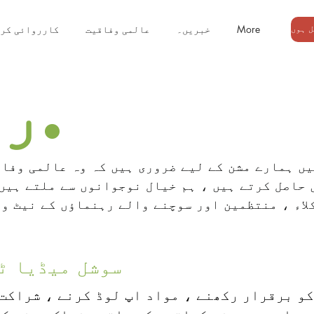
More
خبریں۔
عالمی وفاقیت
کارروائی کر
رضاکار.
ں ہمارے مشن کے لیے ضروری ہیں کہ وہ عالمی وفاق
حاصل کرتے ہیں ، ہم خیال نوجوانوں سے ملتے ہیں 
لاء ، منتظمین اور سوچنے والے رہنماؤں کے نیٹ و
سوشل میڈیا ٹ
سوشل میڈیا ٹ