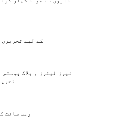
داروں سے مواد شیئر کرنے
شراکت داروں
YWF کے لیے تحری
نیوز لیٹرز ، بلاگ پوسٹس 
تحریر
YWF ویب سائ