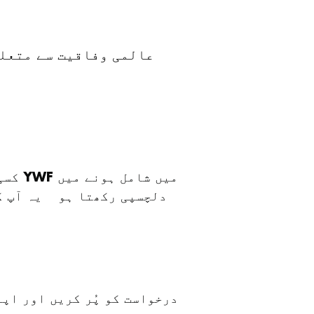
عالمی وفاقیت سے متعلق
کسی 
دلچسپی رکھتا ہو
۔
یہ آپ ک
درخواست کو پُر کریں اور اپ