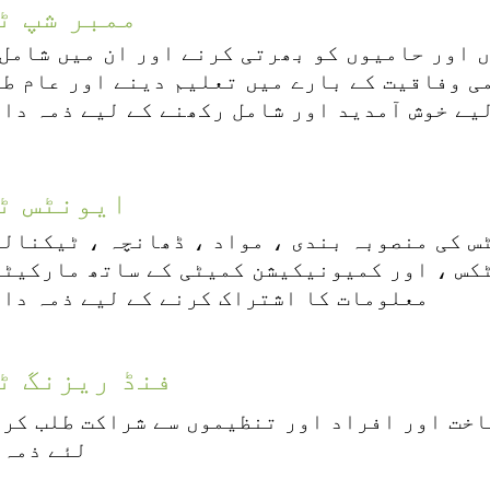
ممبر شپ ٹ
 وفاقیت کے بارے میں تعلیم دینے اور عام طور پ
لیے خوش آمدید اور شامل رکھنے کے لیے ذمہ دار
ایونٹس ٹ
نٹس کی منصوبہ بندی ، مواد ، ڈھانچہ ، ٹیکنال
ٹکس ، اور کمیونیکیشن کمیٹی کے ساتھ مارکیٹن
معلومات کا اشتراک کرنے کے لیے ذمہ دار
فنڈ ریزنگ ٹ
خت اور افراد اور تنظیموں سے شراکت طلب کرن
لئے ذمہ 