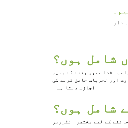
یم۔
 دار
ں شامل ہوں؟
 بننے کے بغیر YWF میں شامل ہونے میں
رت اور تجربات حاصل کرنے کی
اجازت دیتا ہے
۔
 شامل ہوں؟
جاننے کے لیے مختصر انٹرویو