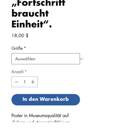
„Fortschritt
braucht
Einheit“.
Preis
18,00 $
Größe
*
Anzahl
*
In den Warenkorb
Poster in Museumsqualität auf 
dickem und strapazierfähigem 