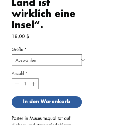
Land ist
wirklich eine
Insel“.
Preis
18,00 $
Größe
*
Anzahl
*
In den Warenkorb
Poster in Museumsqualität auf 
dickem und strapazierfähigem 